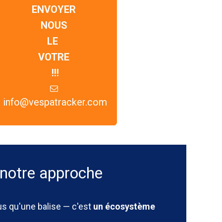
ENVOYER
NOUS
LE
VOTRE
!!!
info@vespatracker.com
 notre approche
s qu'une balise — c'est
un écosystème