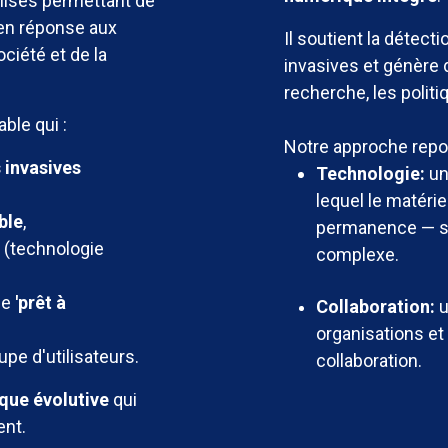
lises permettant de
, en réponse aux
Il soutient la détect
ociété et de la
invasives et génère
recherche, les politiq
ble qui :
Notre approche repose
 invasives
Technologie:
un
lequel le matérie
ble
,
permanence — san
r
(technologie
complexe.
ue
'prêt à
Collaboration:
u
organisations et
pe d'utilisateurs.
collaboration.
que évolutive
qui
ent.