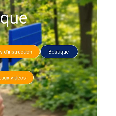
ique
s d'instruction
Boutique
aux vidéos