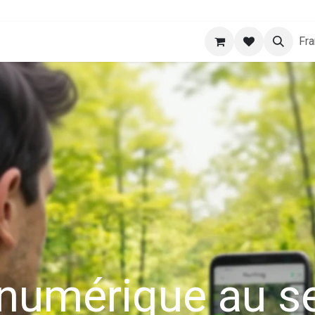
Démarrer
Besoin d'aide
Boutique
Application
FAQ
Fra
 numérique au se