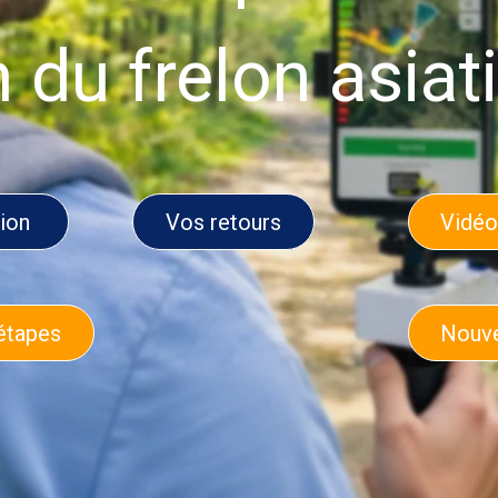
n du frelon asiat
tion
Vos retours
Vidéo
'étapes
Nouve