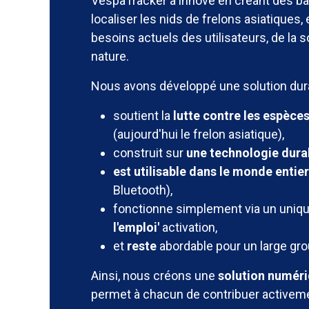
VespaTracker a innové en créant des ba
localiser les nids de frelons asiatiques
besoins actuels des utilisateurs, de la s
nature.
Nous avons développé une solution dura
soutient la
lutte contre les espèces
(aujourd'hui le frelon asiatique),
construit sur
une technologie dura
est utilisable dans le monde entie
Bluetooth),
fonctionne simplement via un uniq
l'emploi'
activation,
et
reste
abordable pour un large grou
Ainsi, nous créons une
solution numéri
permet à chacun de contribuer activem