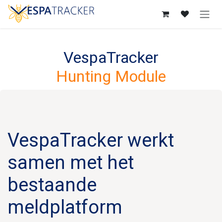
Overslaan naar inhoud
VespaTracker
Hunting Module
VespaTracker werkt
samen met het
bestaande
meldplatform