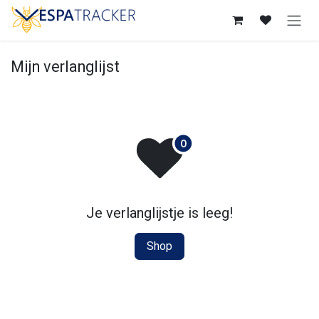
Overslaan naar inhoud
Mijn verlanglijst
Je verlanglijstje is leeg!
Shop